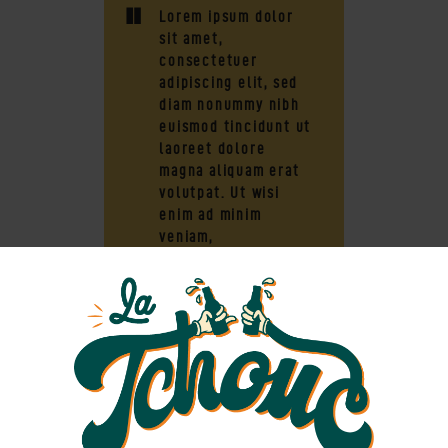
Lorem ipsum dolor
sit amet,
consectetuer
adipiscing elit, sed
diam nonummy nibh
euismod tincidunt ut
laoreet dolore
magna aliquam erat
volutpat. Ut wisi
enim ad minim
veniam,
MARK STIVENS
Lorem ipsum dolor sit amet,
consectetuer adipiscing elit, sed diam
nonummy nibh euismod tincidunt ut
laoreet dolore magna aliquam erat
volutpat. Ut wisi enim ad minim