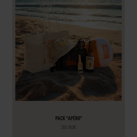
PACK “APÉRO”
39
.
90
€