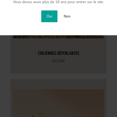
Vous devez avoir plus de 18 ans pour entrer sur le site.
Oui
Non
CHILIENNES DÉPERLANTES
89
.
00
€
CHOIX DES OPTIONS