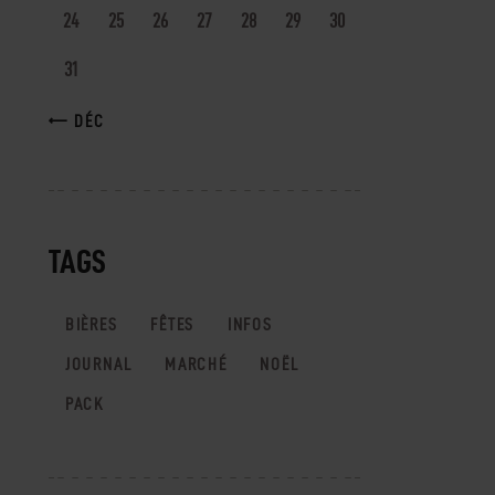
24
25
26
27
28
29
30
31
« DÉC
TAGS
BIÈRES
FÊTES
INFOS
JOURNAL
MARCHÉ
NOËL
PACK