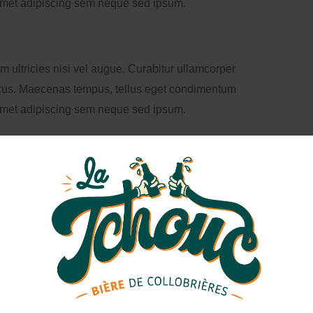
amet adipiscing sem neque sed ipsum.
 ultricies nisi vel augue. Curabitur ullamcorper
oncus. Maecenas tempus, tellus eget condimentum
amet adipiscing sem neque sed ipsum.
E ELEMENTS
t amet, consectetuer
hover link color
adipiscing elit,
t ut laoreet dolore magna aliquam erat volutpat. Ut
exerci tation ullamcorper suscipit lobortis nisl.