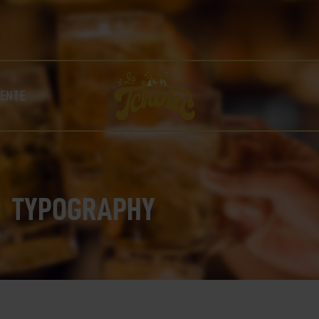
LA TCHOUC – BIÈRE ARTISANALE UNIQUE BRASSÉE À
COLLOBRIÈRES !
NOS BIÈRES
LA FABRIQUE
BOUTIQUE
VENTE
NOS POINTS DE VENTE
CONTACT
TYPOGRAPHY