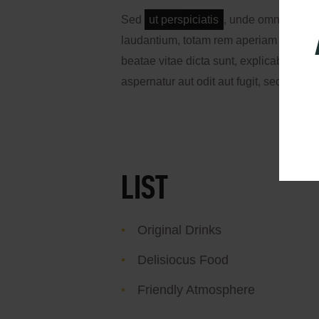
Sed
ut perspiciatis
, unde omnis iste 
laudantium, totam rem aperiam eaque ips
beatae vitae dicta sunt, explicabo.
Nem
aspernatur aut odit aut fugit, sed quia
LIST
Original Drinks
Delisiocus Food
Friendly Atmosphere