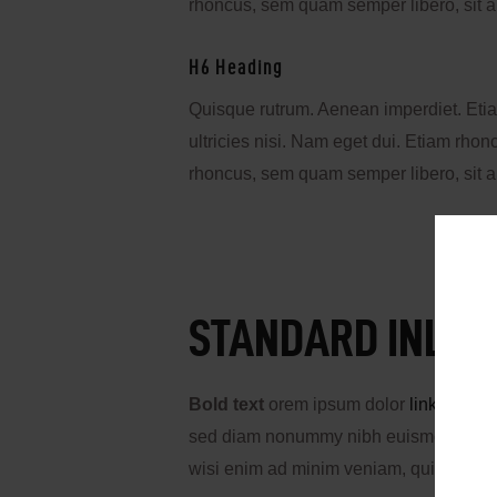
rhoncus, sem quam semper libero, sit 
H6 Heading
Quisque rutrum. Aenean imperdiet. Etiam
ultricies nisi. Nam eget dui. Etiam rh
rhoncus, sem quam semper libero, sit 
STANDARD INLIN
Bold text
orem ipsum dolor
link color
si
sed diam nonummy nibh euismod tincidun
wisi enim ad minim veniam, quis nostrud 