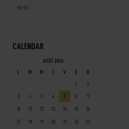
NEWS
CALENDAR
AOÛT 2026
L
M
M
J
V
S
D
1
2
3
4
5
6
7
8
9
10
11
12
13
14
15
16
17
18
19
20
21
22
23