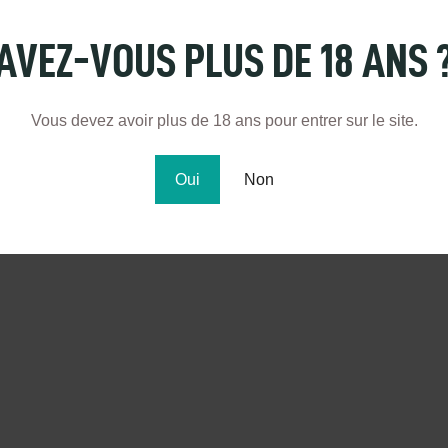
natus error sit voluptatem accusantium doloremque
AVEZ-VOUS PLUS DE 18 ANS 
a, quae ab illo inventore veritatis et quasi architecto
o enim
ipsam voluptatem, quia voluptas sit,
 consequuntur magni dolores eos.
Vous devez avoir plus de 18 ans pour entrer sur le site.
Oui
Non